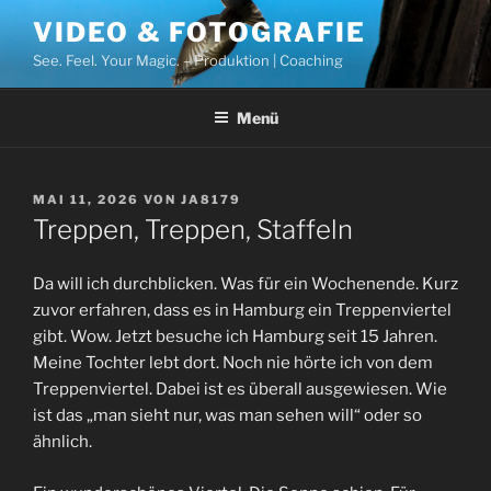
Zum
VIDEO & FOTOGRAFIE
Inhalt
See. Feel. Your Magic. – Produktion | Coaching
springen
Menü
VERÖFFENTLICHT
MAI 11, 2026
VON
JA8179
AM
Treppen, Treppen, Staffeln
Da will ich durchblicken. Was für ein Wochenende. Kurz
zuvor erfahren, dass es in Hamburg ein Treppenviertel
gibt. Wow. Jetzt besuche ich Hamburg seit 15 Jahren.
Meine Tochter lebt dort. Noch nie hörte ich von dem
Treppenviertel. Dabei ist es überall ausgewiesen. Wie
ist das „man sieht nur, was man sehen will“ oder so
ähnlich.