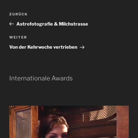
Beitragsnavigation
Vorheriger
ZURÜCK
Beitrag
Astrofotografie & Milchstrasse
Nächster
WEITER
Beitrag
Von der Kehrwoche vertrieben
Internationale Awards